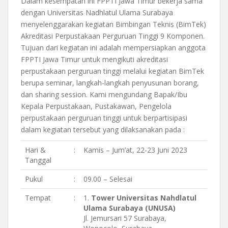
Dalam kesempatan ini FPPTI Jawa Timur bekerja sama
dengan Universitas Nadhlatul Ulama Surabaya
menyelenggarakan kegiatan Bimbingan Teknis (BimTek)
Akreditasi Perpustakaan Perguruan Tinggi 9 Komponen.
Tujuan dari kegiatan ini adalah mempersiapkan anggota
FPPTI Jawa Timur untuk mengikuti akreditasi
perpustakaan perguruan tinggi melalui kegiatan BimTek
berupa seminar, langkah-langkah penyusunan borang,
dan sharing session. Kami mengundang Bapak/Ibu
Kepala Perpustakaan, Pustakawan, Pengelola
perpustakaan perguruan tinggi untuk berpartisipasi
dalam kegiatan tersebut yang dilaksanakan pada :
Hari &
:
Kamis – Jum’at, 22-23 Juni 2023
Tanggal
Pukul
:
09.00 – Selesai
Tempat
:
1.
Tower Universitas Nahdlatul
Ulama Surabaya (UNUSA)
Jl. Jemursari 57 Surabaya,