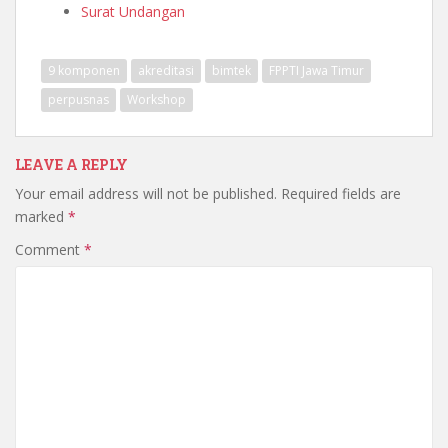
Surat Undangan
9 komponen
akreditasi
bimtek
FPPTI Jawa Timur
perpusnas
Workshop
LEAVE A REPLY
Your email address will not be published.
Required fields are
marked
*
Comment
*