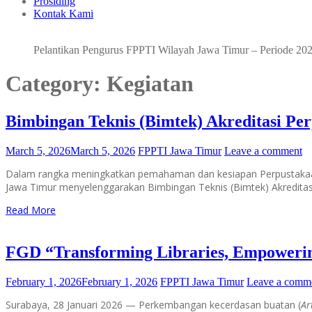
Prosiding
Kontak Kami
Pelantikan Pengurus FPPTI Wilayah Jawa Timur – Periode 202
Category:
Kegiatan
Bimbingan Teknis (Bimtek) Akreditasi Pe
March 5, 2026
March 5, 2026
FPPTI Jawa Timur
Leave a comment
Dalam rangka meningkatkan pemahaman dan kesiapan Perpustakaan
Jawa Timur menyelenggarakan Bimbingan Teknis (Bimtek) Akreditas
Read More
FGD “Transforming Libraries, Empowerin
February 1, 2026
February 1, 2026
FPPTI Jawa Timur
Leave a comm
Surabaya, 28 Januari 2026 — Perkembangan kecerdasan buatan (
Ar