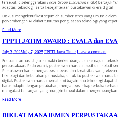
tersebut, diselenggarakan
Focus Group Discussion
(FGD) bertajuk “
Tr
adaptasi teknologi, serta kesejahteraan pustakawan di era digital.
Diskusi mengidentifikasi sejumlah sumber stres yang umum dialami 
perkembangan AI akibat tuntutan penguasaan teknologi yang cepat
Read More
FPPTI JATIM AWARD : EVALA dan EVA
July 3, 2025
July 7, 2025
FPPTI Jawa Timur
Leave a comment
Era transformasi digital semakin berkembang, dan kemajuan tekno
perpustakaan. Pada era ini, pustakawan harus adaptif dan solutif
Pustakawan harus mengadopsi inovasi dan kreativitas yang relev
teknologi dan kebutuhan pemustaka, untuk itu pustakawan harus bers
digital. Pustakawan harus memahami bagaimana teknologi dapat di
harus adaptif dengan perubahan, mengadopsi sikap terbuka terhada
mengatasi tantangan yang mungkin timbul dalam mengembangkan t
Read More
DIKLAT MANAJEMEN PERPUSTAKAAN – EX