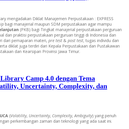
brary mengadakan Diklat Manajemen Perpustakaan : EXPRESS
ip
bagi manajerial maupun SDM perpustakaan agar mampu
elanjutan
(PKB) bagi Tingkat manajerial perpustakaan perguruan
al dan praktisi perpustakaan perguruan tinggi di Indonesia dan
diri dari pemaparan materi,
pre test
&
post test
, tugas individu dan
eserta diklat juga terdiri dari Kepala Perpustakaan dan Pustakawan
stakaan dan Kearsipan Provinsi Jawa Timur.
 Library Camp 4.0 dengan Tema
ility, Uncertainty, Complexity, dan
UCA
(
Volatility
,
Uncertainty
,
Complexity
,
Ambiguity
) yang penuh
engan perkembangan zaman dan teknologi yang ada saat ini.