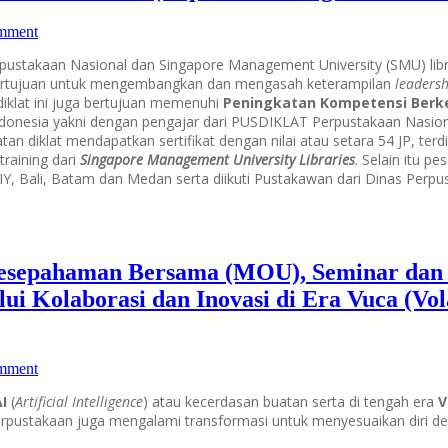
omment
pustakaan Nasional dan Singapore Management University (SMU) li
i bertujuan untuk mengembangkan dan mengasah keterampilan
leadersh
iklat ini juga bertujuan memenuhi
Peningkatan Kompetensi Berk
i Indonesia yakni dengan pengajar dari PUSDIKLAT Perpustakaan Nasion
atan diklat mendapatkan sertifikat dengan nilai atau setara 54 JP, ter
training dari
Singapore Management University Libraries
. Selain itu p
IY, Bali, Batam dan Medan serta diikuti Pustakawan dari Dinas Perpu
Kesepahaman Bersama (MOU), Seminar dan
 Kolaborasi dan Inovasi di Era Vuca (Volat
omment
I
(
Artificial Intelligence
) atau kecerdasan buatan serta di tengah era
V
erpustakaan juga mengalami transformasi untuk menyesuaikan diri d