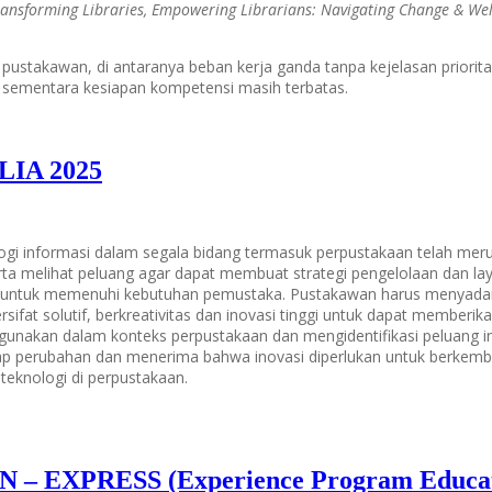
ansforming Libraries, Empowering Librarians: Navigating Change & Well
pustakawan, di antaranya beban kerja ganda tanpa kejelasan priorit
 sementara kesiapan kompetensi masih terbatas.
LIA 2025
logi informasi dalam segala bidang termasuk perpustakaan telah m
 serta melihat peluang agar dapat membuat strategi pengelolaan dan
an untuk memenuhi kebutuhan pemustaka. Pustakawan harus menyada
ifat solutif, berkreativitas dan inovasi tinggi untuk dapat memberi
gunakan dalam konteks perpustakaan dan mengidentifikasi peluang 
p perubahan dan menerima bahwa inovasi diperlukan untuk berkemban
eknologi di perpustakaan.
PRESS (Experience Program Education