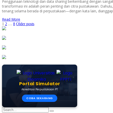
Penggunaan teknologi dan data sharing berkembang dengan sangat c
transformasi ini adalah peran penting dan citra pustakawan. Dahulu
tenang selama berada di perpustakaan—dengan kata lain, dianggap 
Read More
Posts
1
2
…
8
Older posts
pagination
Portal Simulator
Akreditasi Perpustakaan PT
COBA SEKARANG
Search