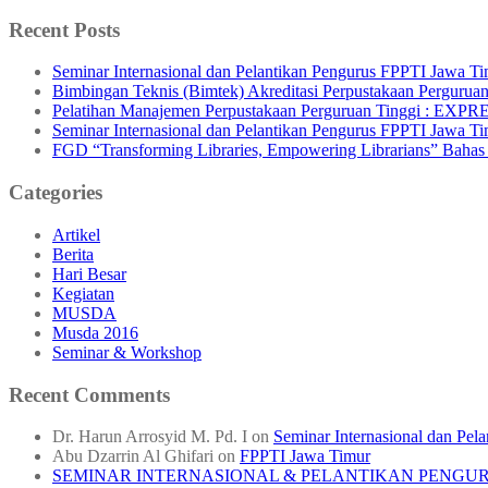
for:
Recent Posts
Seminar Internasional dan Pelantikan Pengurus FPPTI Jawa 
Bimbingan Teknis (Bimtek) Akreditasi Perpustakaan Pergurua
Pelatihan Manajemen Perpustakaan Perguruan Tinggi : EXPRE
Seminar Internasional dan Pelantikan Pengurus FPPTI Jawa T
FGD “Transforming Libraries, Empowering Librarians” Bahas 
Categories
Artikel
Berita
Hari Besar
Kegiatan
MUSDA
Musda 2016
Seminar & Workshop
Recent Comments
Dr. Harun Arrosyid M. Pd. I
on
Seminar Internasional dan Pe
Abu Dzarrin Al Ghifari
on
FPPTI Jawa Timur
SEMINAR INTERNASIONAL & PELANTIKAN PENGURUS F