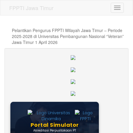
FPPTI Jawa Timur
Toggle n
Pelantikan Pengurus FPPTI Wilayah Jawa Timur – Periode
2025-2028 di Universitas Pembangunan Nasional “Veteran”
Jawa Timur 1 April 2026
AD/ART
Anggaran Dasar FPPTI
Anggaran Rumah Tangga FPPTI
Portal Simulator
Akreditasi Perpustakaan PT