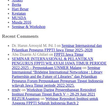
Artikel
Berita
Hari Besar
Kegiatan
MUSDA
Musda 2016
Seminar & Workshop
Recent Comments
Dr. Harun Arrosyid M. Pd. I
on
Seminar Internasional dan
Pelantikan Pengurus FPPTI Jawa Timur 2025–2028
Abu Dzarrin Al Ghifari
on
FPPTI Jawa Timur
SEMINAR INTERNASIONAL & PELANTIKAN
PENGURUS FPPTI WILAYAH JAWA TIMUR PERIODE
2022-2025 – Perpustakaan UNMER Malang
on
Seminar
Internasional “Bridging International Networking : Library
Partnership and the Future of Libraries” dan Pelantikan
Pengurus Forum Perpustakaan Perguruan Tinggi Indonesia
wilayah Jawa Timur periode 2022-2025.
rendy
on
Workshop Daring Pengembangan Repositori
Institusi Perguruan Tinggi Batch V ~ 28-29 Juni 2021
REZURAsantoso
on
Webinar Repositori Institusi untuk
Anggota FPPTI Seluruh Indonesia Batch 2