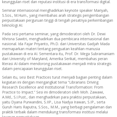
keunggulan riset dan reputasi institusi di era transformasi digital.
Seminar internasional menghadirkan keynote speaker Mariyah,
S.Sos., M.Hum., yang membahas arah strategis pengembangan
perpustakaan perguruan tinggi di tengah pesatnya perkembangan
teknologi AI.
Pada sesi pertama seminar, yang dimoderatori oleh Dr. Dewi
Khrisna Sawitri, menghadirkan dua pembicara internasional dan
nasional. Ida Fajar Priyanto, Ph.D. dari Universitas Gadjah Mada
memaparkan materi tentang penguatan keahlian manusia
pustakawan di era AI. Sementara itu, Prof. Dr. Mega Subramaniam
dari University of Maryland, Amerika Serikat, membahas peran
literasi AI dalam mendorong pustakawan menjadi mitra strategis
dalam pencapaian keunggulan riset.
Selain itu, sesi Best Practices turut menjadi bagian penting dalam
kegiatan ini dengan mengangkat tema “Librarians Driving
Research Excellence and Institutional Transformation: From
Practice to Impact.” Sesi ini dimoderatori oleh Moh. Zawawi,
A.Md., S.I.Pust., dan menghadirkan para praktisi perpustakaan,
yaitu Dyana Purwandini, S.IIP., Lisa Nadya Irawan, S.IP., serta
Guruh Haris Raputra, S.Sos., M.M., yang berbagi pengalaman dan
praktik terbaik dalam mendukung transformasi institusi melalui
layanan perpustakaan.