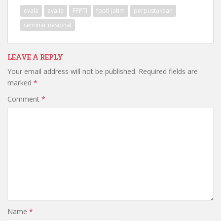
evala
evalia
FPPTI
fppti jatim
perpustakaan
seminar nasional
LEAVE A REPLY
Your email address will not be published.
Required fields are
marked
*
Comment
*
Name
*