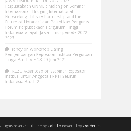
JAWA TIMUR PERIODE 2022-2025 –
Perpustakaan UNMER Malang
on
Seminar
Internasional “Bridging International
Networking : Library Partnership and the
Future of Libraries” dan Pelantikan Pengurus
Forum Perpustakaan Perguruan Tinggi
Indonesia wilayah Jawa Timur periode 2022-
2025.
rendy
on
Workshop Daring
Pengembangan Repositori Institusi Perguruan
Tinggi Batch V ~ 28-29 Juni 2021
REZURAsantoso
on
Webinar Repositori
Institusi untuk Anggota FPPTI Seluruh
Indonesia Batch 2
ll rights reserved. Theme by
Colorlib
Powered by
WordPress