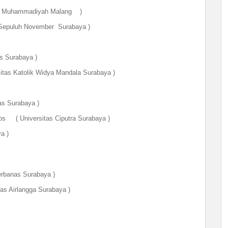
itas Muhammadiyah Malang )
i Sepuluh November Surabaya )
Surabaya )
itas Katolik Widya Mandala Surabaya )
s Surabaya )
s ( Universitas Ciputra Surabaya )
a )
banas Surabaya )
tas
Airlangga Surabaya
)