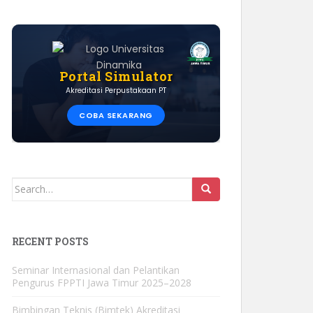
Portal Simulator
Akreditasi Perpustakaan PT
COBA SEKARANG
Search
for:
RECENT POSTS
Seminar Internasional dan Pelantikan
Pengurus FPPTI Jawa Timur 2025–2028
Bimbingan Teknis (Bimtek) Akreditasi