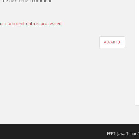
r the next time I comment.
ur comment data is processed.
AD/ART
FPPTI Jawa Timur
A