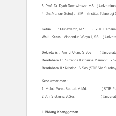
3. Prof. Dr. Dyah Roeswitawati,MS. ( Univers
4. Drs.Mansur Sutedjo, SIP (Institut Teknolog
Ketua
: Munawaroh, M.Si ( STIE Perbanas 
Wakil Ketua
: Vincentius Widya I, SS ( Univers
Sekretaris
: Amirul Ulum, S.Sos. ( Universita
Bendahara I
: Suzanna Katharina Mamahit, S.So
Bendahara
II :
Kristina, S.Sos (STIESIA Surabay
Kesekretariatan
:
1. Melati Purba Bestari, A.Md. ( STIE Per
2.
Ani Sistarina
,S.Sos
( Universi
I.
Bidang Keanggotaan