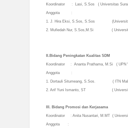
Koordinator : Lasi, S.Sos ( Universitas Sura
Anggota :
1.
J. Hira Eksi, S.Sos
, S.Sos (
Universi
2.
Mufiedah Nur, S.Sos,M.Si
( Universitas 
II.
Bidang Peningkatan Kualitas SDM
Koordinator :
Ananta Prathama, M.Si
(
UPN 
Anggota :
1. Dortauli Situmeang, S.Sos. ( ITN Mal
2. Arif Yuni Ismanto, ST ( Universita
III.
Bidang Promosi dan Kerjasama
Koordinator : Anita Nusantari, M.MT ( Universi
Anggota :