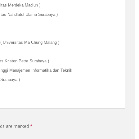
as Merdeka Madiun )
s Nahdlatul Ulama Surabaya )
 Universitas Ma Chung Malang )
risten Petra Surabaya )
gi Manajemen Informatika dan Teknik
ya )
elds are marked
*