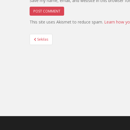
Save my name, email, and website in this browser fo
This site uses Akismet to reduce spam.
Learn how yo
Post
Sekilas
navigation