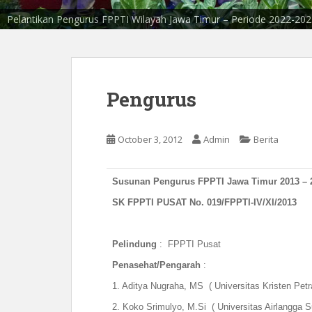
Pelantikan Pengurus FPPTI Wilayah Jawa Timur – Periode 2025-2028
Pelantikan Pengurus FPPTI Wilayah Jawa Timur – Periode 2022-20
Musyawah Wilayah ke 5 FPPTI Jawa Timur - Hotel Majapahit 11-1
Pengurus
October 3, 2012
Admin
Berita
Susunan Pengurus FPPTI Jawa Timur 2013 – 
SK FPPTI PUSAT No. 019/FPPTI-IV/XI/2013
Pelindung
: FPPTI Pusat
Penasehat/Pengarah
:
1. Aditya Nugraha, MS ( Universitas Kristen Pet
2. Koko Srimulyo, M.Si ( Universitas Airlangga S